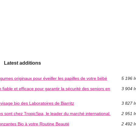
Latest additions
légumes originaux pour éveiller les papilles de votre bébé
5 196 I
 fiable et efficace pour garantir la sécurité des seniors en
3 904 I
visage bio des Laboratoires de Biarritz
3 827 I
es sont chez TropicSpa, le leader du marché international.
2 951 I
onzantes Bio à votre Routine Beauté
2 492 I