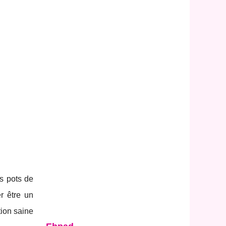
ts pots de
r être un
tion saine