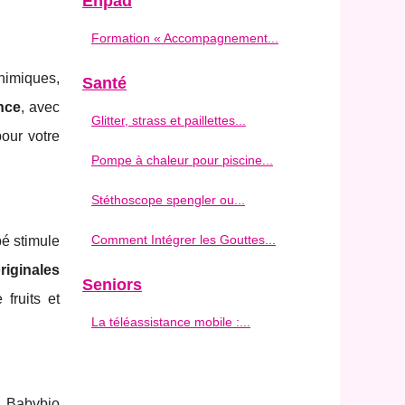
Ehpad
Formation « Accompagnement...
himiques,
Santé
nce
, avec
Glitter, strass et paillettes...
pour votre
Pompe à chaleur pour piscine...
Stéthoscope spengler ou...
Comment Intégrer les Gouttes...
bé stimule
riginales
Seniors
fruits et
La téléassistance mobile :...
. Babybio