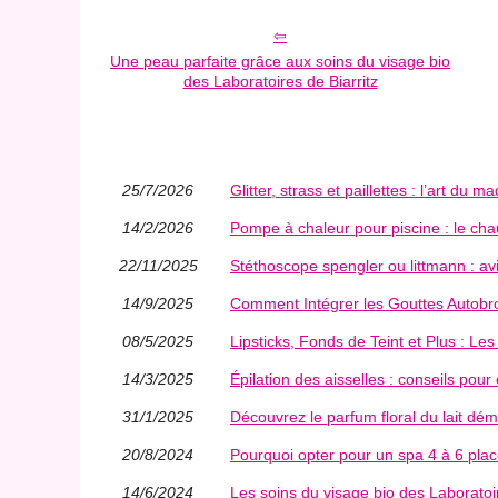
Une peau parfaite grâce aux soins du visage bio
des Laboratoires de Biarritz
25/7/2026
Glitter, strass et paillettes : l’art du m
14/2/2026
Pompe à chaleur pour piscine : le ch
22/11/2025
Stéthoscope spengler ou littmann : avi
14/9/2025
Comment Intégrer les Gouttes Autobr
08/5/2025
Lipsticks, Fonds de Teint et Plus : Le
14/3/2025
Épilation des aisselles : conseils pour é
31/1/2025
Découvrez le parfum floral du lait dém
20/8/2024
Pourquoi opter pour un spa 4 à 6 pla
14/6/2024
Les soins du visage bio des Laboratoire