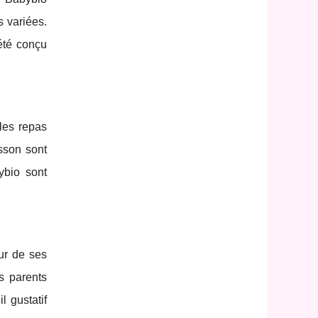
s variées.
été conçu
les repas
sson sont
ybio sont
ur de ses
s parents
l gustatif