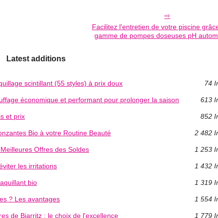
Facilitez l'entretien de votre piscine grâc
gamme de pompes doseuses pH autom
Latest additions
aquillage scintillant (55 styles) à prix doux
74 I
auffage économique et performant pour prolonger la saison
613 I
s et prix
852 I
onzantes Bio à votre Routine Beauté
2 482 I
s Meilleures Offres des Soldes
1 253 I
viter les irritations
1 432 I
aquillant bio
1 319 I
ces ? Les avantages
1 554 I
s de Biarritz : le choix de l'excellence
1 779 I